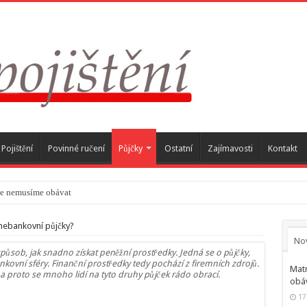
Pojištění
Povinné ručení
Půjčky
Ostatní
Zajímavosti
Kontakt
se nemusíme obávat
nebankovní půjčky?
No
způsob, jak snadno získat peněžní prostředky. Jedná se o půjčky,
ankovní sféry. Finanční prostředky tedy pochází z firemních zdrojů.
Matr
 a proto se mnoho lidí na tyto druhy půjček rádo obrací.
obá
17