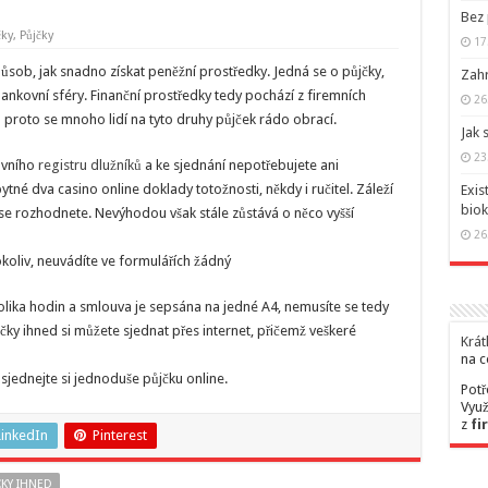
Bez 
čky
,
Půjčky
17
působ, jak snadno získat peněžní prostředky. Jedná se o půjčky,
Zahr
bankovní sféry. Finanční prostředky tedy pochází z firemních
26
a proto se mnoho lidí na tyto druhy půjček rádo obrací.
Jak 
23
ovního
registru dlužníků
a ke sjednání nepotřebujete ani
tné dva casino online doklady totožnosti, někdy i ručitel. Záleží
Exis
bio
e rozhodnete. Nevýhodou však stále zůstává o něco vyšší
26
koliv, neuvádíte ve formulářích žádný
kolika hodin a smlouva je sepsána na jedné A4, nemusíte se tedy
ky ihned si můžete sjednat přes internet, přičemž veškeré
Krát
na c
 sjednejte si jednoduše půjčku online.
Potř
Využ
z
fi
LinkedIn
Pinterest
KY IHNED