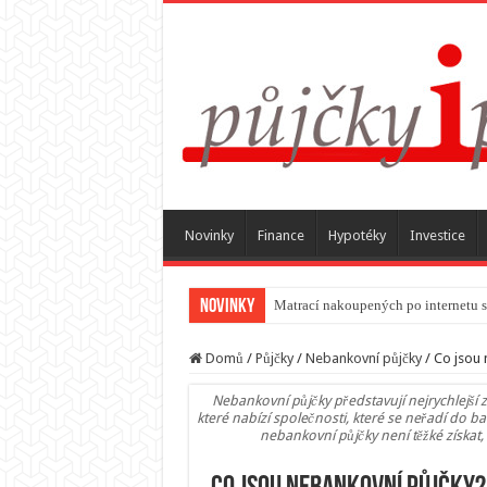
Novinky
Finance
Hypotéky
Investice
Novinky
Matrací nakoupených po internetu 
Domů
/
Půjčky
/
Nebankovní půjčky
/
Co jsou 
Nebankovní půjčky představují nejrychlejší 
které nabízí společnosti, které se neřadí do b
nebankovní půjčky není těžké získat,