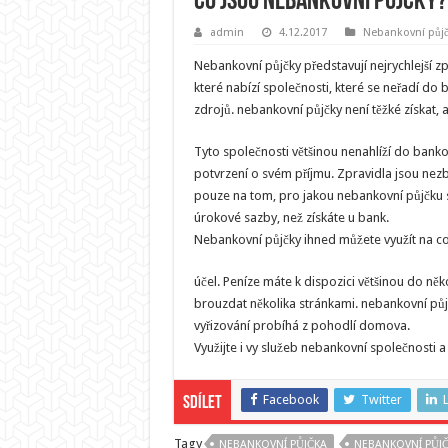
Co jsou nebankovní půjčky?
admin
4.12.2017
Nebankovní půj
Nebankovní půjčky představují nejrychlejší z
které nabízí společnosti, které se neřadí do 
zdrojů. nebankovní půjčky není těžké získat, 
Tyto společnosti většinou nenahlíží do bank
potvrzení o svém příjmu. Zpravidla jsou nezby
pouze na tom, pro jakou nebankovní půjčku s
úrokové sazby, než získáte u bank.
Nebankovní půjčky ihned můžete využít na co
účel. Peníze máte k dispozici většinou do ně
brouzdat několika stránkami. nebankovní půjč
vyřizování probíhá z pohodlí domova.
Využijte i vy služeb nebankovní společnosti a
Facebook
Twitter
Sdílet
Tagy
NEBANKOVNÍ PŮJČKA
NEBANKOVNÍ PŮJČ