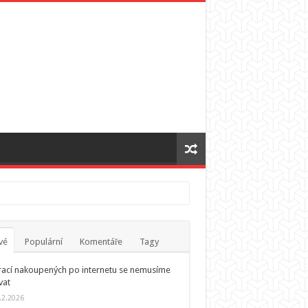
vé
Populární
Komentáře
Tagy
ací nakoupených po internetu se nemusíme
vat
.2.2026