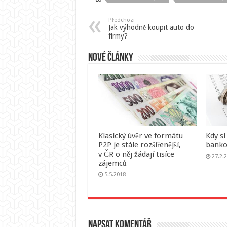
Předchozí
Jak výhodně koupit auto do
firmy?
Nové články
Klasický úvěr ve formátu
Kdy si
P2P je stále rozšířenější,
banko
v ČR o něj žádají tisíce
27.2.
zájemců
5.5.2018
Napsat komentář