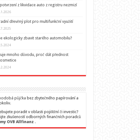
potvrzení z likvidace auto z registru nezmizí
.1.2026
adní dřevěný plot pro multifunkční využití
.7.2025
se ekologicky zbavit starého automobilu?
.5.2024
tuje mnoho důvodu, proč dát přednost
kosmetice
.2.2024
kodobá půjčka
bez zbytečného papírování a
okoliv.
ebujete poradit v oblasti pojištění či investic?
ijte zkušeností odborných finančních poradců
rmy OVB Allfinanz
.